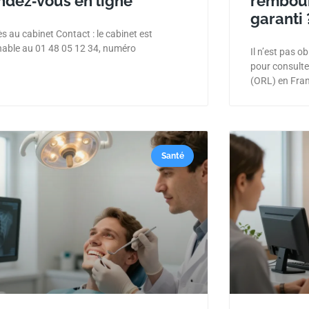
ndez‑vous en ligne
rembour
garanti 
s au cabinet Contact : le cabinet est
nable au 01 48 05 12 34, numéro
Il n’est pas o
pour consulte
(ORL) en Fran
Santé