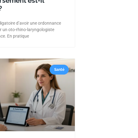
sement est-il
?
bligatoire d’avoir une ordonnance
r un oto-rhino-laryngologiste
ce. En pratique
Santé