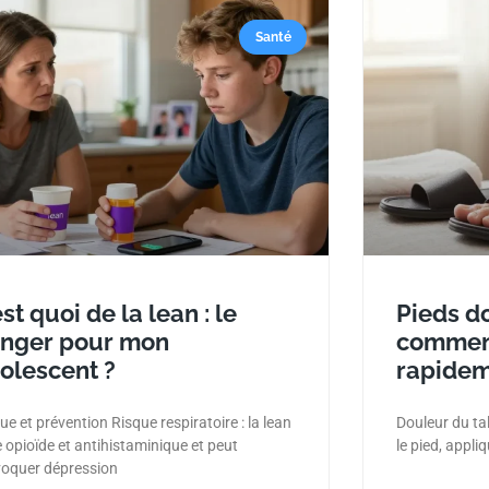
Santé
est quoi de la lean : le
Pieds do
nger pour mon
comment
olescent ?
rapidem
ue et prévention Risque respiratoire : la lean
Douleur du ta
 opioïde et antihistaminique et peut
le pied, appli
oquer dépression