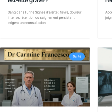
est-elle grave ?
re
Sang dans l’urine Signes d’alerte : fièvre, douleur
Accè
intense, rétention ou saignement persistant
joig
exigent une consultation
Santé