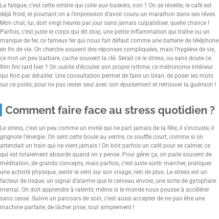
La fatigue, c’est cette ombre qui colle aux baskets, non ? On se réveille, le café est
déjà froid, et pourtant on a l’impression d’avoir couru un marathon dans ses rêves.
Mon chat, lui, dort vingt heures par jour sans jamais culpabiliser, quelle chance !
Parfois, c’est juste le corps qui dit stop, une petite inflammation qui traîne ou un
manque de fer, ce fameux fer qui nous fait défaut comme une batterie de téléphone
en fin de vie. On cherche souvent des réponses compliquées, mais l’hygiène de vie,
ce mot un peu barbare, cache souvent la clé. Serait ce le stress, ou sans doute ce
film fini tard hier ? On oublie d’écouter son propre rythme, ce métronome intérieur
qui finit par dérailler. Une consultation permet de faire un bilan, de poser les mots
sur ce poids, pour ne pas rester seul avec son épuisement et retrouver la guérison !
Comment faire face au stress quotidien ?
Le stress, c’est un peu comme un invité qui ne part jamais de la fête, il s’incruste, il
grignote l’énergie. On sent cette boule au ventre, ce souffle court, comme si on
attendait un train qui ne vient jamais ! On boit parfois un café pour se calmer, ce
qui est totalement absurde quand on y pense. Pour gérer ça, on parle souvent de
méditation, de grands concepts, mais parfois, c’est juste sortir marcher, pratiquer
une activité physique, sentir le vent sur son visage, rien de plus. Le stress est un
facteur de risque, un signal d’alarme que le cerveau envoie, une sorte de gyrophare
mental. On doit apprendre à ralentir, même si le monde nous pousse à accélérer
sans cesse. Suivre un parcours de soin, c’est aussi accepter de ne pas être une
machine parfaite, de lâcher prise, tout simplement !