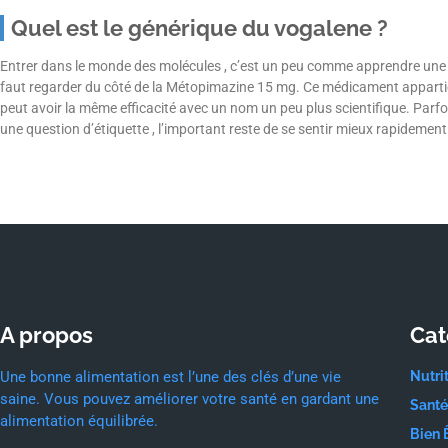
Quel est le générique du vogalene ?
Entrer dans le monde des molécules , c’est un peu comme apprendre une no
faut regarder du côté de la Métopimazine 15 mg. Ce médicament appartie
peut avoir la même efficacité avec un nom un peu plus scientifique. Parfo
une question d’étiquette , l’important reste de se sentir mieux rapidement
A propos
Cat
Une bonne alimentation est l’une des clés d’une vie
Nutri
saine. Vous pouvez améliorer votre santé en gardant une
Santé
alimentation équilibrée.
Bien 