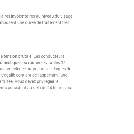
aires involontaires au niveau du visage
mposent une durée de traitement très
de tension brutale. Les conducteurs
domestiques ou routiers évitables.1/
r la somnolence augmente les risques de
e Vogalib contient de l aspartam , une
trisée. Vous devez privilégier le
nts persistent au-delà de 24 heures ou