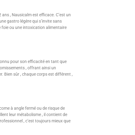
 ans , Nausicalm est efficace. C’est un
ne gastro légère qui s’invite sans
 foie ou une intoxication alimentaire
connu pour son efficacité en tant que
vomissements , offrant ainsi un
Bien sûr , chaque corps est différent ,
ucome à angle fermé ou de risque de
llent leur métabolisme , il contient de
rofessionnel , c’est toujours mieux que