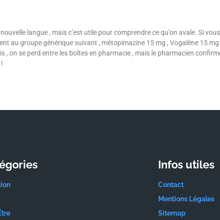
uvelle langue , mais c’est utile pour comprendre ce qu’on avale. Si vous 
nt au groupe générique suivant , métopimazine 15 mg , Vogalène 15 mg , 
is , on se perd entre les boîtes en pharmacie , mais le pharmacien confirm
 !
égories
Infos utiles
tion
Contact
Mentions Légales
Être
Sitemap