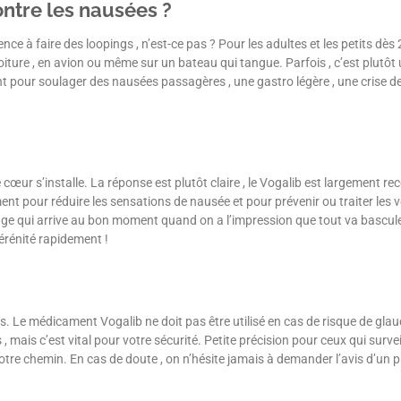
ontre les nausées ?
à faire des loopings , n’est-ce pas ? Pour les adultes et les petits dès 2
ture , en avion ou même sur un bateau qui tangue. Parfois , c’est plutôt u
t pour soulager des nausées passagères , une gastro légère , une crise de
œur s’installe. La réponse est plutôt claire , le Vogalib est largement re
ent pour réduire les sensations de nausée et pour prévenir ou traiter les 
qui arrive au bon moment quand on a l’impression que tout va basculer. 
érénité rapidement !
. Le médicament Vogalib ne doit pas être utilisé en cas de risque de gla
 , mais c’est vital pour votre sécurité. Petite précision pour ceux qui survei
otre chemin. En cas de doute , on n’hésite jamais à demander l’avis d’un p