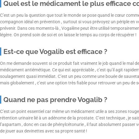
Quel est le médicament le plus efficace c
C’est un peu la question que tout le monde se pose quand le cœur commence 
compagnon idéal en prévention , surtout si vous prévoyez un périple en voi
prévenir. Dans ces moments-là , Vogalène peut être utilisé temporairemen
légère. On prend soin de soi et on laisse le temps au corps de récupérer !
Est-ce que Vogalib est efficace ?
On me demande souvent si ce produit fait vraiment le job quand le mal de c
médicament antiémétique. Ce qui est appréciable , c’est qu’il agit rapidem
soulagement quasi immédiat. C’est un peu comme une bouée de sauvetage 
mais globalement , c’est une option très fiable pour retrouver un peu de s
Quand ne pas prendre Vogalib ?
C’est un point essentiel car même un médicament utile a ses zones rouges
rétention urinaire lié à un adénome de la prostate. C’est technique , je sais
l’aspartam , donc en cas de phénylcétonurie , il faut absolument passer v
de jouer aux devinettes avec sa propre santé !