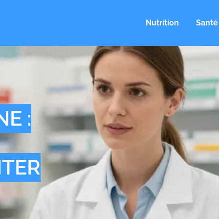
Nutrition
Santé
E :
ITER