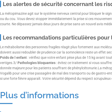
Les alertes de sécurité concernant les ri
La métopimazine agit sur le système nerveux central pour bloquer le sig
ou du cou. Vous devez stopper immédiatement la prise si ces mouvement
courte. Ne dépassez jamais deux jours de prise sans un nouvel avis médic
Les recommandations particulières pour l
Le métabolisme des personnes fragiles réagit plus fortement aux molécul
doivent aussi redoubler de prudence car la somnolence reste un effet sec
Poids de l enfant
: vérifiez que votre enfant pèse plus de 15 kg avant to
vertiges.3/
Pathologies bloquantes
: évitez ce traitement si vous souff
donnée majeure pour les patients souffrant de phénylcétonurie.La métopima
Vogalib pour une crise passagère de mal des transports ou de gastro-ent
si une forte fièvre apparaît. Votre sécurité dépend du respect scrupuleux 
Plus d’informations