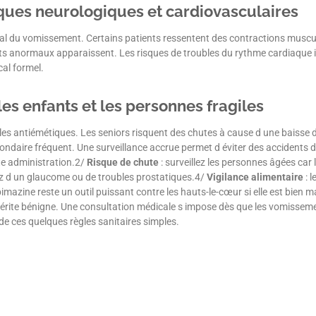
sques neurologiques et cardiovasculaires
nal du vomissement. Certains patients ressentent des contractions muscul
s anormaux apparaissent. Les risques de troubles du rythme cardiaque i
al formel.
es enfants et les personnes fragiles
es antiémétiques. Les seniors risquent des chutes à cause d une baisse 
ondaire fréquent. Une surveillance accrue permet d éviter des accidents 
ute administration.2/
Risque de chute
: surveillez les personnes âgées ca
rez d un glaucome ou de troubles prostatiques.4/
Vigilance alimentaire
: l
zine reste un outil puissant contre les hauts-le-cœur si elle est bien maî
érite bénigne. Une consultation médicale s impose dès que les vomisseme
de ces quelques règles sanitaires simples.