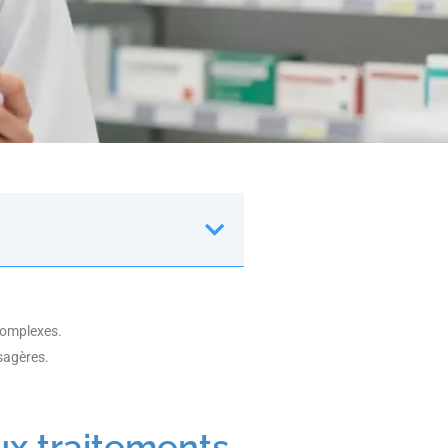
 complexes.
sagères.
ux traitements