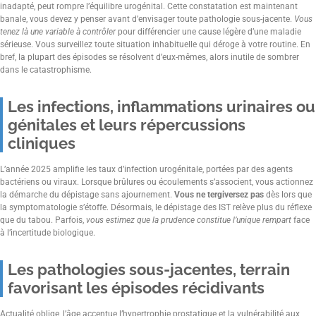
inadapté, peut rompre l’équilibre urogénital. Cette constatation est maintenant
banale, vous devez y penser avant d’envisager toute pathologie sous-jacente.
Vous
tenez là une variable à contrôler
pour différencier une cause légère d’une maladie
sérieuse. Vous surveillez toute situation inhabituelle qui déroge à votre routine. En
bref, la plupart des épisodes se résolvent d’eux-mêmes, alors inutile de sombrer
dans le catastrophisme.
Les infections, inflammations urinaires ou
génitales et leurs répercussions
cliniques
L’année 2025 amplifie les taux d’infection urogénitale, portées par des agents
bactériens ou viraux. Lorsque brûlures ou écoulements s’associent, vous actionnez
la démarche du dépistage sans ajournement.
Vous ne tergiversez pas
dès lors que
la symptomatologie s’étoffe. Désormais, le dépistage des IST relève plus du réflexe
que du tabou. Parfois,
vous estimez que la prudence constitue l’unique rempart
face
à l’incertitude biologique.
Les pathologies sous-jacentes, terrain
favorisant les épisodes récidivants
Actualité oblige, l’âge accentue l’hypertrophie prostatique et la vulnérabilité aux