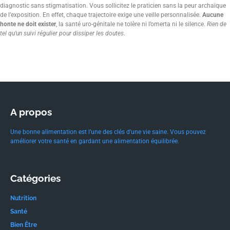
diagnostic sans stigmatisation. Vous sollicitez le praticien sans la peur archaïque
de l’exposition. En effet, chaque trajectoire exige une veille personnalisée.
Aucune
honte ne doit exister
, la santé uro-génitale ne tolère ni l’omerta ni le silence.
Rien de
tel qu’un suivi régulier pour dissiper les doutes
.
A propos
Une bonne alimentation est l’une des clés d’une vie saine. Vous pouvez
améliorer votre santé en gardant une alimentation équilibrée.
Catégories
Nutrition
Santé
Bien Être