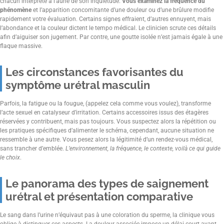
chacun interprète à l’aune de son inquiétude.
Vous examinez la fréquence du
phénomène
et l’apparition concomitante d’une douleur ou d’une brûlure modifie
rapidement votre évaluation. Certains signes effraient, d’autres ennuyent, mais
l’abondance et la couleur dictent le tempo médical. Le clinicien scrute ces détails
afin d’aiguiser son jugement. Par contre, une goutte isolée n’est jamais égale à une
flaque massive.
Les circonstances favorisantes du
symptôme urétral masculin
Parfois, la fatigue ou la fougue, (appelez cela comme vous voulez), transforme
l’acte sexuel en catalyseur d’irritation. Certains accessoires issus des étagères
réservées y contribuent, mais pas toujours. Vous suspectez alors la répétition ou
les pratiques spécifiques d’alimenter le schéma, cependant, aucune situation ne
ressemble à une autre. Vous pesez alors la légitimité d’un rendez-vous médical,
sans trancher d’emblée.
L’environnement, la fréquence, le contexte, voilà ce qui guide
le choix
.
Le panorama des types de saignement
urétral et présentation comparative
Le sang dans l’urine n’équivaut pas à une coloration du sperme, la clinique vous