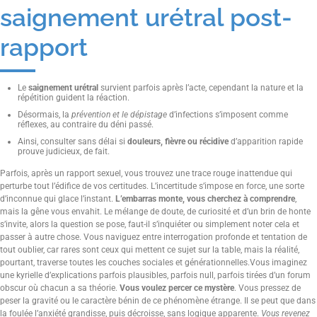
saignement urétral post-
rapport
Le
saignement urétral
survient parfois après l’acte, cependant la nature et la
répétition guident la réaction.
Désormais, la
prévention et le dépistage
d’infections s’imposent comme
réflexes, au contraire du déni passé.
Ainsi, consulter sans délai si
douleurs, fièvre ou récidive
d’apparition rapide
prouve judicieux, de fait.
Parfois, après un rapport sexuel, vous trouvez une trace rouge inattendue qui
perturbe tout l’édifice de vos certitudes. L’incertitude s’impose en force, une sorte
d’inconnue qui glace l’instant.
L’embarras monte, vous cherchez à comprendre
,
mais la gêne vous envahit. Le mélange de doute, de curiosité et d’un brin de honte
s’invite, alors la question se pose, faut-il s’inquiéter ou simplement noter cela et
passer à autre chose. Vous naviguez entre interrogation profonde et tentation de
tout oublier, car rares sont ceux qui mettent ce sujet sur la table, mais la réalité,
pourtant, traverse toutes les couches sociales et générationnelles.Vous imaginez
une kyrielle d’explications parfois plausibles, parfois null, parfois tirées d’un forum
obscur où chacun a sa théorie.
Vous voulez percer ce mystère
. Vous pressez de
peser la gravité ou le caractère bénin de ce phénomène étrange. Il se peut que dans
la foulée l’anxiété grandisse, puis décroisse, sans logique apparente.
Vous revenez