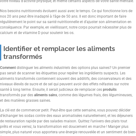
votre niveau d’activité physique, et même certains aspects de votre santé mentale.
Nos besoins nutritionnels évoluent aussi avec le temps. Ce qui fonctionne lors de
nos 20 ans peut être inadapté à l’âge de 50 ans. Il est donc important de faire
régulièrement le point sur sa santé nutritionnelle et d’ajuster son alimentation en
conséquence. Par exemple, en vieillissant, notre corps pourrait nécessiter plus de
calcium et de vitamine D pour soutenir les os.
Identifier et remplacer les aliments
transformés
Comment
distinguer les
aliments industriels
des options plus saines? Un premier
pas serait de scanner les étiquettes pour repérer les ingrédients suspects. Les
aliments transformés contiennent souvent des additifs, des conservateurs et des
niveaux élevés de sucre et de sel qui peuvent avoir des effets néfastes sur notre
santé à long terme. Ensuite, il serait judicieux de remplacer ces
produits
transformés par des
aliments sains
, comme des légumes frais, des légumineuses,
et des matières grasses saines.
La clé est de commencer petit. Peut-être que cette semaine, vous pouvez décider
d’échanger les sodas contre des eaux aromatisées naturellement, et les déjeuners
de restauration rapide par des salades maison. Quittez l’univers des plats tout
prêts et vous verrez, la transformation est doucement en marche ! Manger plus
simple, plus naturel vous apportera une énergie renouvelée et un sentiment de bien-