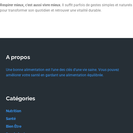
Respirer mieux, c’est aussi vivre mieux.
Il suffit parfois de gestes simples et naturels
pour transformer son quotidien et retrouver une vitalité durable.
A propos
Une bonne alimentation est l’une des clés d’une vie saine. Vous pouvez
améliorer votre santé en gardant une alimentation équilibrée.
Catégories
Nutrition
Santé
Bien Être