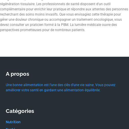
régénération tissulaire. Les professionnels de santé disposent d’un outil
complémentaire pour enrichir leur pratique et répondre aux attentes des personnes
recherchant des soins moins invasifs. Que vous envisagiez cette thérapie pour
gérer une douleur chronique ou accompagner un traitement oncologique, vous
devez consulter un praticien formé à la PBM. La lumière médicale ouvre des
perspectives prometteuses pour de nombreux patients.
A propos
Une bonne alimentation est l’une des clés d’une vie saine. Vous pouvez
améliorer votre santé en gardant une alimentation équilibrée.
Catégories
Nutrition