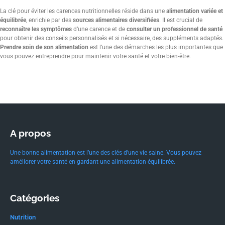
La clé pour éviter les carences nutritionnelles réside dans une
alimentation variée et
équilibrée
, enrichie par des
sources alimentaires diversifiées
. Il est crucial de
reconnaître les symptômes
d’une carence et de
consulter un professionnel de santé
pour obtenir des conseils personnalisés et si nécessaire, des suppléments adaptés.
Prendre soin de son alimentation
est l’une des démarches les plus importantes que
vous pouvez entreprendre pour maintenir votre santé et votre bien-être.
A propos
Une bonne alimentation est l’une des clés d’une vie saine. Vous pouvez
améliorer votre santé en gardant une alimentation équilibrée.
Catégories
Nutrition