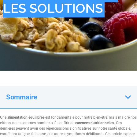
LES SOLUTIONS
Sommaire
Une
alimentation équilibrée
est fondamentale pour notre bien-être, mais malgré nos
efforts, nous sommes nombreux à souffrir de
carences nutritionnelles
. Ces
dernières peuvent avoir des répercussions significatives sur notre santé globale,
entraînant fatigue, faiblesse, et d’autres symptômes débilitants. Cet article explore