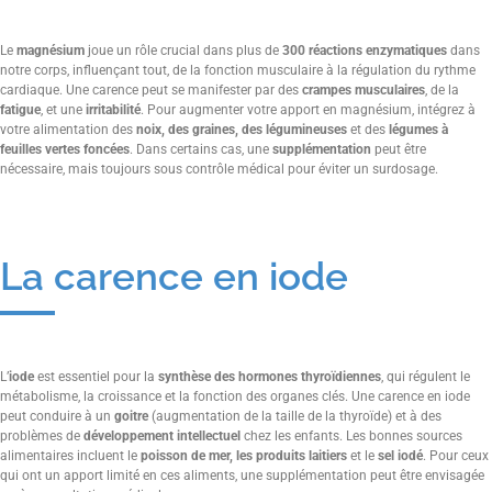
Le
magnésium
joue un rôle crucial dans plus de
300 réactions enzymatiques
dans
notre corps, influençant tout, de la fonction musculaire à la régulation du rythme
cardiaque. Une carence peut se manifester par des
crampes musculaires
, de la
fatigue
, et une
irritabilité
. Pour augmenter votre apport en magnésium, intégrez à
votre alimentation des
noix, des graines, des légumineuses
et des
légumes à
feuilles vertes foncées
. Dans certains cas, une
supplémentation
peut être
nécessaire, mais toujours sous contrôle médical pour éviter un surdosage.
La carence en iode
L’
iode
est essentiel pour la
synthèse des hormones thyroïdiennes
, qui régulent le
métabolisme, la croissance et la fonction des organes clés. Une carence en iode
peut conduire à un
goitre
(augmentation de la taille de la thyroïde) et à des
problèmes de
développement intellectuel
chez les enfants. Les bonnes sources
alimentaires incluent le
poisson de mer, les produits laitiers
et le
sel iodé
. Pour ceux
qui ont un apport limité en ces aliments, une supplémentation peut être envisagée