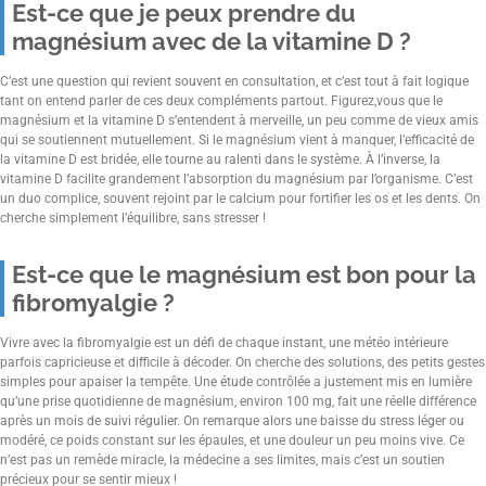
Est-ce que je peux prendre du
magnésium avec de la vitamine D ?
C’est une question qui revient souvent en consultation, et c’est tout à fait logique
tant on entend parler de ces deux compléments partout. Figurez,vous que le
magnésium et la vitamine D s’entendent à merveille, un peu comme de vieux amis
qui se soutiennent mutuellement. Si le magnésium vient à manquer, l’efficacité de
la vitamine D est bridée, elle tourne au ralenti dans le système. À l’inverse, la
vitamine D facilite grandement l’absorption du magnésium par l’organisme. C’est
un duo complice, souvent rejoint par le calcium pour fortifier les os et les dents. On
cherche simplement l’équilibre, sans stresser !
Est-ce que le magnésium est bon pour la
fibromyalgie ?
Vivre avec la fibromyalgie est un défi de chaque instant, une météo intérieure
parfois capricieuse et difficile à décoder. On cherche des solutions, des petits gestes
simples pour apaiser la tempête. Une étude contrôlée a justement mis en lumière
qu’une prise quotidienne de magnésium, environ 100 mg, fait une réelle différence
après un mois de suivi régulier. On remarque alors une baisse du stress léger ou
modéré, ce poids constant sur les épaules, et une douleur un peu moins vive. Ce
n’est pas un remède miracle, la médecine a ses limites, mais c’est un soutien
précieux pour se sentir mieux !