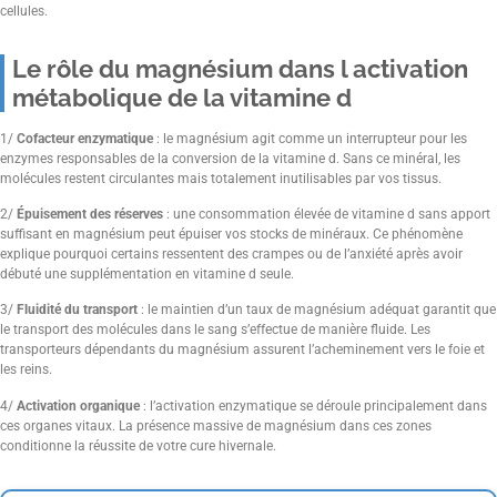
cellules.
Le rôle du magnésium dans l activation
métabolique de la vitamine d
1/
Cofacteur enzymatique
: le magnésium agit comme un interrupteur pour les
enzymes responsables de la conversion de la vitamine d. Sans ce minéral, les
molécules restent circulantes mais totalement inutilisables par vos tissus.
2/
Épuisement des réserves
: une consommation élevée de vitamine d sans apport
suffisant en magnésium peut épuiser vos stocks de minéraux. Ce phénomène
explique pourquoi certains ressentent des crampes ou de l’anxiété après avoir
débuté une supplémentation en vitamine d seule.
3/
Fluidité du transport
: le maintien d’un taux de magnésium adéquat garantit que
le transport des molécules dans le sang s’effectue de manière fluide. Les
transporteurs dépendants du magnésium assurent l’acheminement vers le foie et
les reins.
4/
Activation organique
: l’activation enzymatique se déroule principalement dans
ces organes vitaux. La présence massive de magnésium dans ces zones
conditionne la réussite de votre cure hivernale.