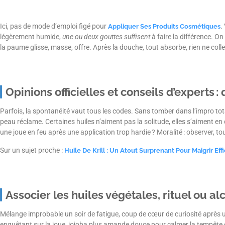
Ici, pas de mode d’emploi figé pour
.
Appliquer Ses Produits Cosmétiques
légèrement humide,
une ou deux gouttes suffisent
à faire la différence. On
la paume glisse, masse, offre. Après la douche, tout absorbe, rien ne colle
Opinions officielles et conseils d’experts :
Parfois, la spontanéité vaut tous les codes. Sans tomber dans l’impro totale
peau réclame. Certaines huiles n’aiment pas la solitude, elles s’aiment e
une joue en feu après une application trop hardie ? Moralité : observer, to
Sur un sujet proche :
Huile De Krill : Un Atout Surprenant Pour Maigrir Ef
Associer les huiles végétales, rituel ou al
Mélange improbable un soir de fatigue, coup de cœur de curiosité après un 
enquêtant sur la joue, jojoba plus amande douce pour calmer la tempête d’