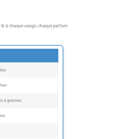
é se lit à chaque usage, chaque parfum
ales
ches
es à grasses
ées