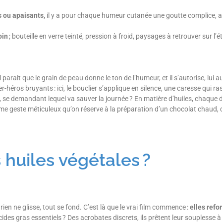
s ou apaisants,
il y a pour chaque humeur cutanée une goutte complice, ar
oin
; bouteille en verre teinté, pression à froid, paysages à retrouver sur l’é
 parait que le grain de peau donne le ton de l’humeur, et il s’autorise, lui 
r-héros bruyants : ici, le bouclier s’applique en silence, une caresse qui 
s, se demandant lequel va sauver la journée ? En matière d’huiles, chaque 
même geste méticuleux qu’on réserve à la préparation d’un chocolat chaud, 
 huiles végétales ?
rien ne glisse, tout se fond. C’est là que le vrai film commence :
elles refo
cides gras essentiels ? Des acrobates discrets, ils prêtent leur souplesse à