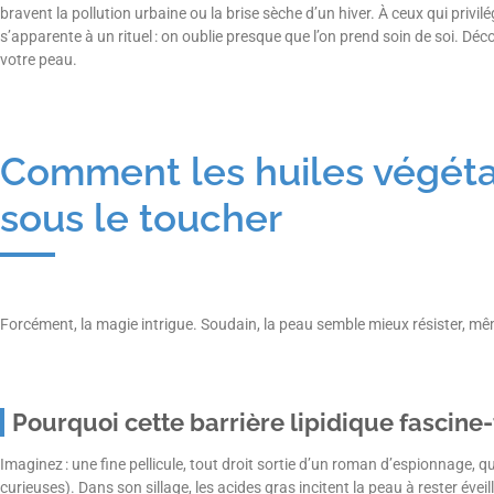
bravent la pollution urbaine ou la brise sèche d’un hiver. À ceux qui privilég
s’apparente à un rituel : on oublie presque que l’on prend soin de soi. D
votre peau.
Comment les huiles végétal
sous le toucher
Forcément, la magie intrigue. Soudain, la peau semble mieux résister, mê
Pourquoi cette barrière lipidique fascine-t
Imaginez : une fine pellicule, tout droit sortie d’un roman d’espionnage, q
curieuses).
Dans son sillage, les acides gras incitent la peau à rester éve