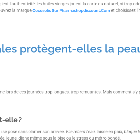
ient l’authenticité, les huiles vierges jouent la carte du naturel, ni trop od
écouvrez la marque
et choisissez l’
Cocosolis Sur Pharmashopdiscount.com
es protègent-elles la peau
me lors de ces journées trop longues, trop remuantes. Mais comment s’y p
-elle ?
ui se pose sans clamer son arrivée.
Elle retient l’eau
, laisse en paix,
bloque le
illée, jeune, digne même sous la bise ou le stress du métro bondé.