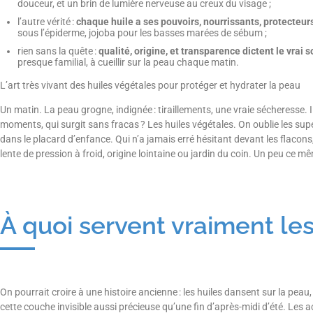
douceur, et un brin de lumière nerveuse au creux du visage ;
l’autre vérité :
chaque huile a ses pouvoirs, nourrissants, protecteur
sous l’épiderme, jojoba pour les basses marées de sébum ;
rien sans la quête :
qualité, origine, et transparence dictent le vrai s
presque familial, à cueillir sur la peau chaque matin.
L’art très vivant des huiles végétales pour protéger et hydrater la peau
Un matin. La peau grogne, indignée : tiraillements, une vraie sécheresse. Il
moments, qui surgit sans fracas ? Les huiles végétales. On oublie les supe
dans le placard d’enfance. Qui n’a jamais erré hésitant devant les flacon
lente de pression à froid, origine lointaine ou jardin du coin. Un peu ce 
À quoi servent vraiment les
On pourrait croire à une histoire ancienne : les huiles dansent sur la peau, 
cette couche invisible aussi précieuse qu’une fin d’après-midi d’été. Les a