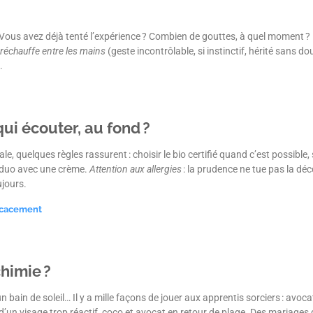
 Vous avez déjà tenté l’expérience ? Combien de gouttes, à quel moment 
réchauffe entre les mains
(geste incontrôlable, si instinctif, hérité sans do
.
 qui écouter, au fond ?
, quelques règles rassurent : choisir le bio certifié quand c’est possible, s
n duo avec une crème.
Attention aux allergies
: la prudence ne tue pas la dé
ujours.
ficacement
chimie ?
bain de soleil… Il y a mille façons de jouer aux apprentis sorciers : avoca
un visage trop réactif, coco et avocat en retour de plage. Des mariages d’