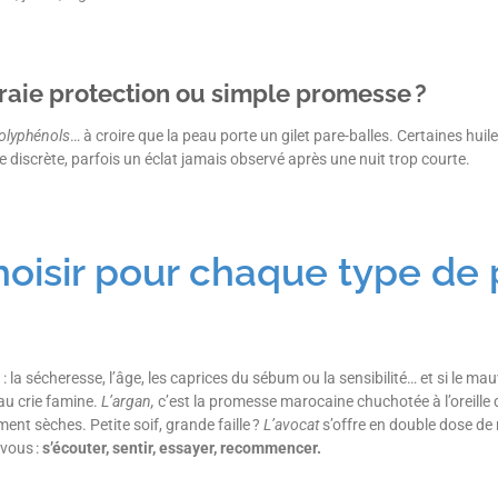
vraie protection ou simple promesse ?
polyphénols
… à croire que la peau porte un gilet pare-balles. Certaines hui
re discrète, parfois un éclat jamais observé après une nuit trop courte.
hoisir pour chaque type de 
: la sécheresse, l’âge, les caprices du sébum ou la sensibilité… et si le m
au crie famine.
L’argan,
c’est la promesse marocaine chuchotée à l’oreille
ment sèches. Petite soif, grande faille ?
L’avocat
s’offre en double dose de 
 vous :
s’écouter, sentir, essayer, recommencer.