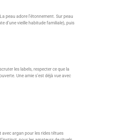
? La peau adore l’étonnement. Sur peau
ute d’une vieille habitude familiale), puis
cruter les labels, respecter ce que la
couverte. Une amie s’est déjà vue avec
t avec argan pour les rides têtues
instinct, pour les amateurs de rituels