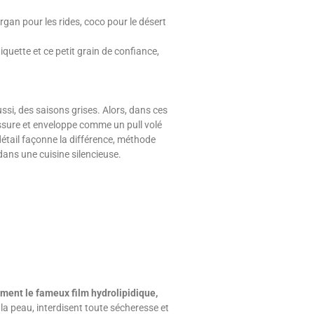
gan pour les rides, coco pour le désert
tiquette et ce petit grain de confiance,
aussi, des saisons grises. Alors, dans ces
rassure et enveloppe comme un pull volé
détail façonne la différence, méthode
dans une cuisine silencieuse.
rment le fameux film hydrolipidique,
 la peau, interdisent toute sécheresse et