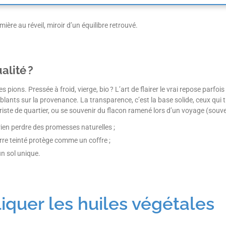
mière au réveil, miroir d’un équilibre retrouvé.
alité ?
ions. Pressée à froid, vierge, bio ? L’art de flairer le vrai repose parfois 
mblants sur la provenance. La transparence, c’est la base solide, ceux qui 
ste de quartier, ou se souvenir du flacon ramené lors d’un voyage (souveni
rien perdre des promesses naturelles ;
verre teinté protège comme un coffre ;
un sol unique.
iquer les huiles végétales