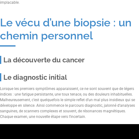
implacable.
Le vécu d’une biopsie : un
chemin personnel
La découverte du cancer
Le diagnostic initial
Lorsque les premiers symptômes apparaissent, ce ne sont souvent que de légers
indices : une fatigue persistante, une toux tenace, ou des douleurs inhabituelles.
Malheureusement, c’est quelquefois le simple reflet d’un mal plus insidieux qui se
développe en silence. Ainsi commence le parcours diagnostic, jalonné d’analyses
sanguines, de scanners complexes et souvent, de résonances magnétiques.
Chaque examen, une nouvelle étape vers l’incertain.