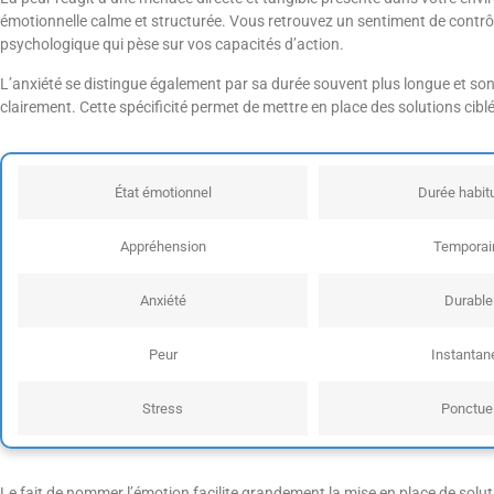
émotionnelle calme et structurée. Vous retrouvez un sentiment de contrôle
psychologique qui pèse sur vos capacités d’action.
L’anxiété se distingue également par sa durée souvent plus longue et so
clairement. Cette spécificité permet de mettre en place des solutions cibl
État émotionnel
Durée habitu
Appréhension
Temporai
Anxiété
Durable
Peur
Instantan
Stress
Ponctue
Le fait de nommer l’émotion facilite grandement la mise en place de solut