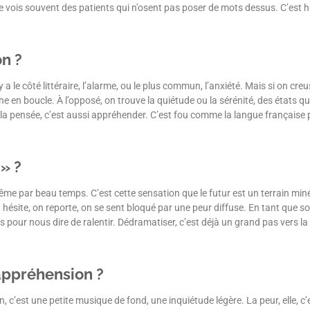
, je vois souvent des patients qui n’osent pas poser de mots dessus. C’est 
n ?
le côté littéraire, l’alarme, ou le plus commun, l’anxiété. Mais si on creus
ne en boucle. À l’opposé, on trouve la quiétude ou la sérénité, des états q
la pensée, c’est aussi appréhender. C’est fou comme la langue française pe
 » ?
même par beau temps. C’est cette sensation que le futur est un terrain miné
 hésite, on reporte, on se sent bloqué par une peur diffuse. En tant que so
our nous dire de ralentir. Dédramatiser, c’est déjà un grand pas vers la g
’appréhension ?
n, c’est une petite musique de fond, une inquiétude légère. La peur, elle, 