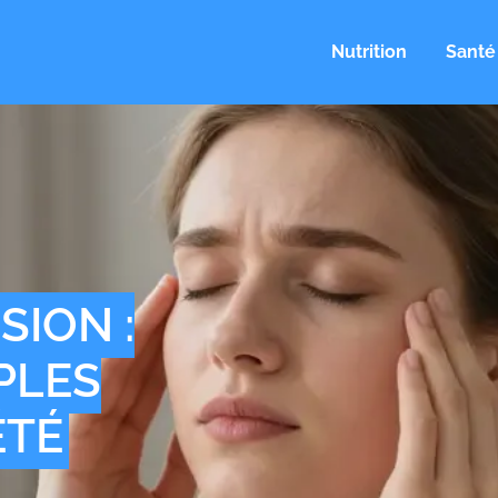
Nutrition
Santé
SION :
PLES
ÉTÉ