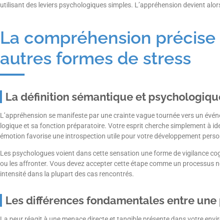
utilisant des leviers psychologiques simples. L’appréhension devient alors
La compréhension précise 
autres formes de stress
La définition sémantique et psychologique 
L’appréhension se manifeste par une crainte vague tournée vers un événe
logique et sa fonction préparatoire. Votre esprit cherche simplement à id
émotion favorise une introspection utile pour votre développement perso
Les psychologues voient dans cette sensation une forme de vigilance cogn
ou les affronter. Vous devez accepter cette étape comme un processus no
intensité dans la plupart des cas rencontrés.
Les différences fondamentales entre une 
La peur réagit à une menace directe et tangible présente dans votre en