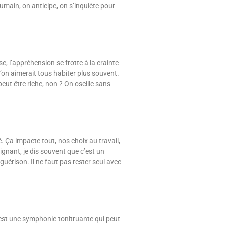
humain, on anticipe, on s’inquiète pour
e, l’appréhension se frotte à la crainte
u’on aimerait tous habiter plus souvent.
ut être riche, non ? On oscille sans
. Ça impacte tout, nos choix au travail,
ignant, je dis souvent que c’est un
uérison. Il ne faut pas rester seul avec
c’est une symphonie tonitruante qui peut