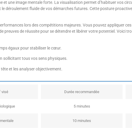
ue et une image mentale forte. La visualisation permet d’habituer vos cir
 le déroulement fluide de vos démarches futures. Cette posture proactive
rs performances lors des compétitions majeures. Vous pouvez appliquer ce
euves de réussite pour se détendre et libérer votre potentiel. Voici troi
emps égaux pour stabiliser le cœur.
en sollicitant tous vos sens physiques.
e tête et les analyser objectivement.
f visé
Durée recommandée
iologique
5 minutes
 mentale
10 minutes