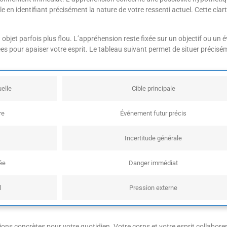
 en identifiant précisément la nature de votre ressenti actuel. Cette clar
n objet parfois plus flou. L’appréhension reste fixée sur un objectif ou
ées pour apaiser votre esprit. Le tableau suivant permet de situer précisé
elle
Cible principale
re
Événement futur précis
Incertitude générale
ée
Danger immédiat
l
Pression externe
ions concrètes pour votre quotidien. Votre corps et votre esprit collabore