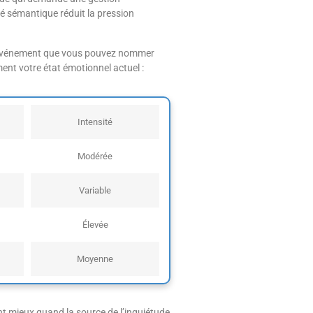
té sémantique réduit la pression
 un événement que vous pouvez nommer
ment votre état émotionnel actuel :
Intensité
Modérée
Variable
Élevée
Moyenne
nt mieux quand la source de l’inquiétude